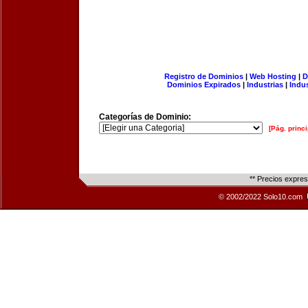
Registro de Dominios
|
Web Hosting
|
D
Dominios Expirados
|
Industrias
|
Indu
Categorías de Dominio:
[Pág. princi
** Precios expre
© 2002/2022 Solo10.com