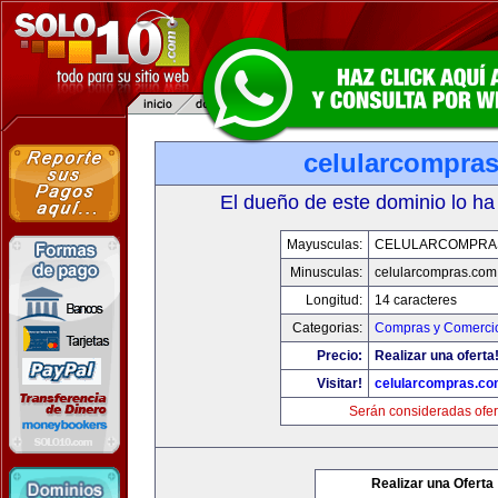
celularcompra
El dueño de este dominio lo ha
Mayusculas:
CELULARCOMPRA
Minusculas:
celularcompras.com
Longitud:
14 caracteres
Categorias:
Compras y Comercio
Precio:
Realizar una oferta
Visitar!
celularcompras.co
Serán consideradas ofer
Realizar una Oferta