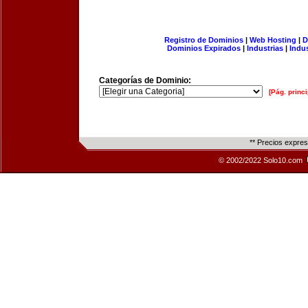
Registro de Dominios
|
Web Hosting
|
D
Dominios Expirados
|
Industrias
|
Indu
Categorías de Dominio:
[Pág. princi
** Precios expre
© 2002/2022 Solo10.com