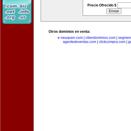
Precio Ofrecido $
Otros dominios en venta:
e-neuquen.com
|
ciberdominios.com
|
segmen
agentedeventas.com
|
clickcompra.com
|
g