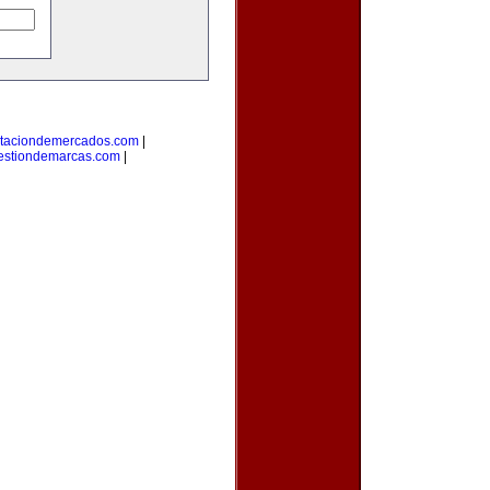
taciondemercados.com
|
estiondemarcas.com
|