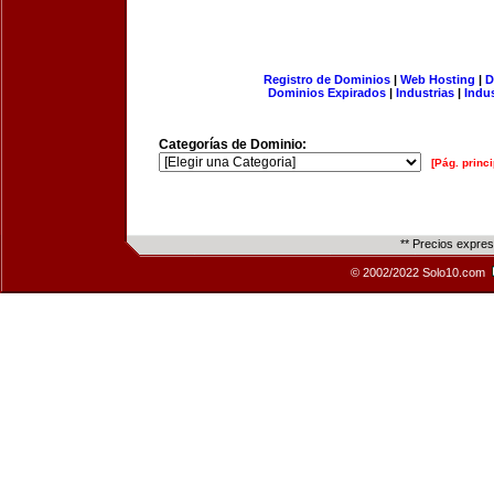
Registro de Dominios
|
Web Hosting
|
D
Dominios Expirados
|
Industrias
|
Indu
Categorías de Dominio:
[Pág. princi
** Precios expre
© 2002/2022 Solo10.com