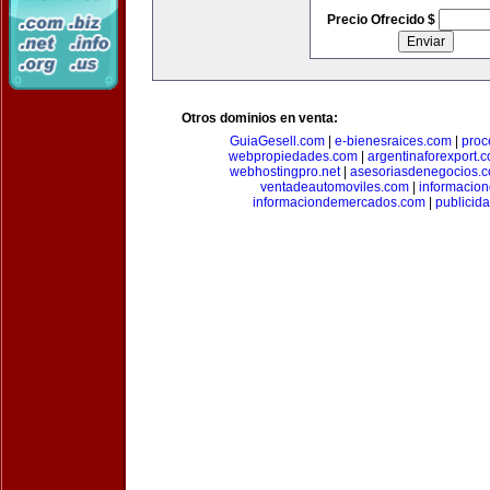
Precio Ofrecido $
Otros dominios en venta:
GuiaGesell.com
|
e-bienesraices.com
|
proc
webpropiedades.com
|
argentinaforexport.
webhostingpro.net
|
asesoriasdenegocios.
ventadeautomoviles.com
|
informacio
informaciondemercados.com
|
publicid