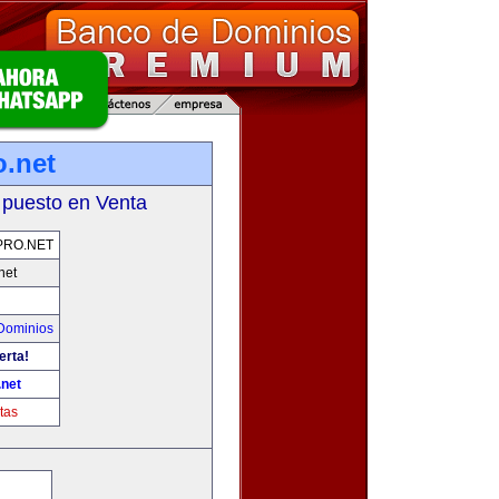
.net
 puesto en Venta
PRO.NET
net
Dominios
erta!
net
tas