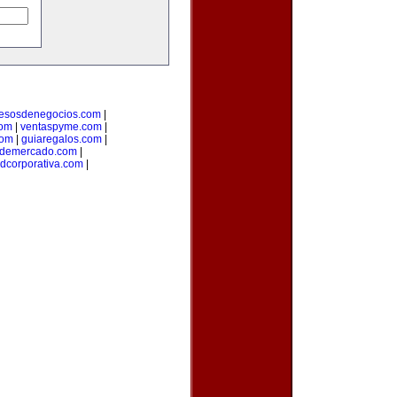
esosdenegocios.com
|
com
|
ventaspyme.com
|
com
|
guiaregalos.com
|
ndemercado.com
|
adcorporativa.com
|