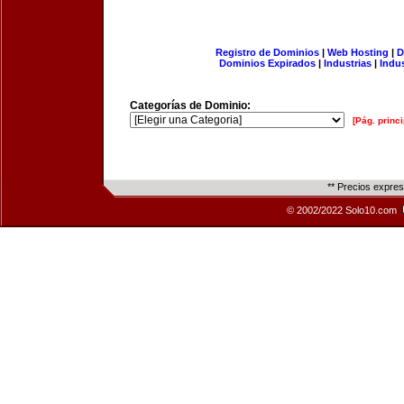
Registro de Dominios
|
Web Hosting
|
D
Dominios Expirados
|
Industrias
|
Indu
Categorías de Dominio:
[Pág. princi
** Precios expre
© 2002/2022 Solo10.com