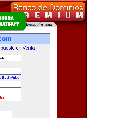
.com
 puesto en Venta
COM
 ElectrÃ³nico
!
tas