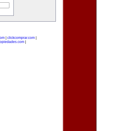
com
|
clickcomprar.com
|
ropiedades.com
|