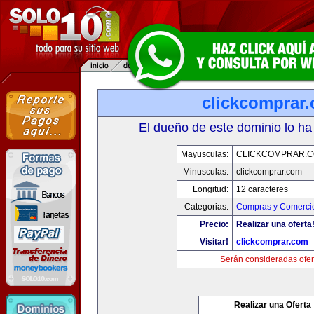
clickcomprar
El dueño de este dominio lo ha
Mayusculas:
CLICKCOMPRAR.
Minusculas:
clickcomprar.com
Longitud:
12 caracteres
Categorias:
Compras y Comercio
Precio:
Realizar una oferta
Visitar!
clickcomprar.com
Serán consideradas ofer
Realizar una Oferta