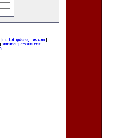
|
marketingdeseguros.com
|
|
ambitoempresarial.com
|
m
|