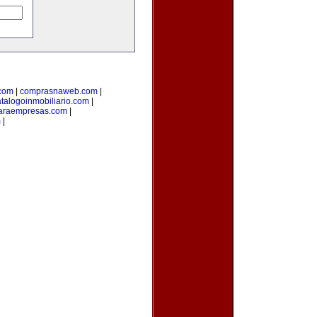
.com
|
comprasnaweb.com
|
talogoinmobiliario.com
|
paraempresas.com
|
m
|