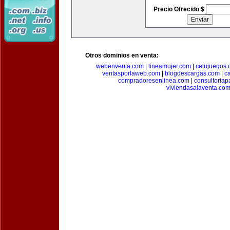
Precio Ofrecido $
Otros dominios en venta:
webenventa.com
|
lineamujer.com
|
celujuegos
ventasporlaweb.com
|
blogdescargas.com
|
ca
compradoresenlinea.com
|
consultoria
viviendasalaventa.co