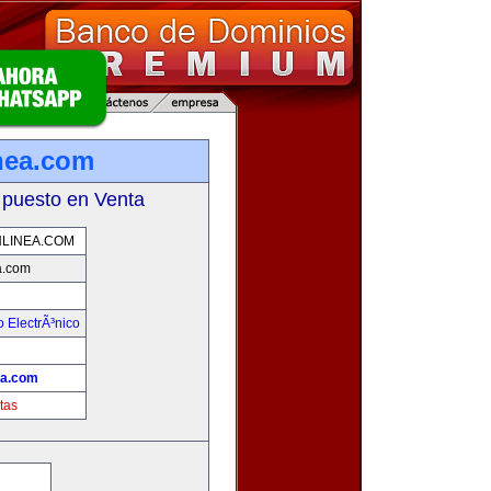
nea.com
 puesto en Venta
LINEA.COM
a.com
 ElectrÃ³nico
!
ea.com
tas