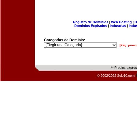
Registro de Dominios
|
Web Hosting
|
D
Dominios Expirados
|
Industrias
|
Indu
Categorías de Dominio:
[Pág. princi
** Precios expre
© 2002/2022 Solo10.com