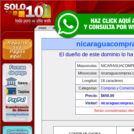
nicaraguacompr
El dueño de este dominio lo ha
Mayusculas:
NICARAGUACOMP
Minusculas:
nicaraguacompras.
Longitud:
16 caracteres
Categorias:
Compras y Comercio
Precio:
$650.00
Visitar!
nicaraguacompras
Serán consideradas ofer
R