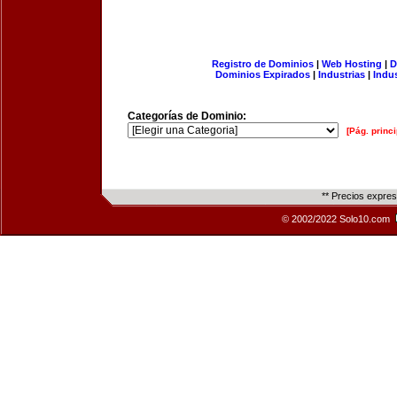
Registro de Dominios
|
Web Hosting
|
D
Dominios Expirados
|
Industrias
|
Indu
Categorías de Dominio:
[Pág. princi
** Precios expre
© 2002/2022 Solo10.com