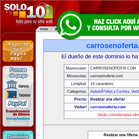
carrosenofert
El dueño de este dominio lo ha
Mayusculas:
CARROSENOFERTA.COM
Minusculas:
carrosenoferta.com
Longitud:
14 caracteres
Categorias:
AutomÃ³viles y Coches
,
Vent
Precio:
Realizar una oferta!
Visitar!
carrosenoferta.com
Serán consideradas ofer
Realizar una Oferta