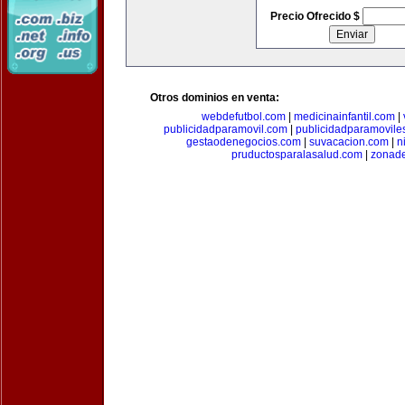
Precio Ofrecido $
Otros dominios en venta:
webdefutbol.com
|
medicinainfantil.com
|
publicidadparamovil.com
|
publicidadparamovile
gestaodenegocios.com
|
suvacacion.com
|
n
pruductosparalasalud.com
|
zonad