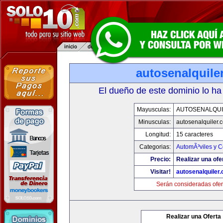
autosenalquile
El dueño de este dominio lo ha
Mayusculas:
AUTOSENALQU
Minusculas:
autosenalquiler.
Longitud:
15 caracteres
Categorias:
AutomÃ³viles y 
Precio:
Realizar una ofe
Visitar!
autosenalquiler
Serán consideradas ofer
Realizar una Oferta