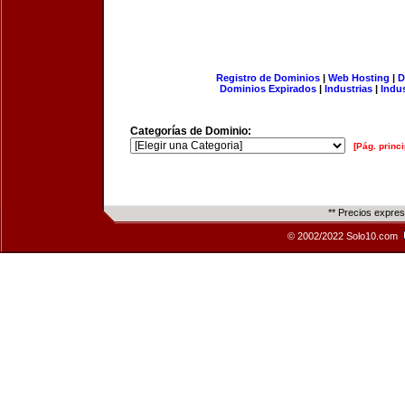
Registro de Dominios
|
Web Hosting
|
D
Dominios Expirados
|
Industrias
|
Indu
Categorías de Dominio:
[Pág. princi
** Precios expre
© 2002/2022 Solo10.com