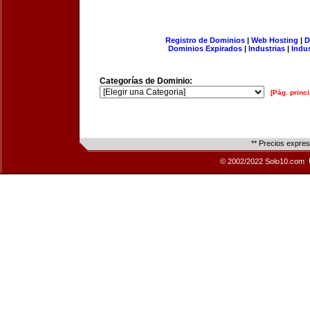
Registro de Dominios
|
Web Hosting
|
D
Dominios Expirados
|
Industrias
|
Indu
Categorías de Dominio:
[Pág. princi
** Precios expre
© 2002/2022 Solo10.com