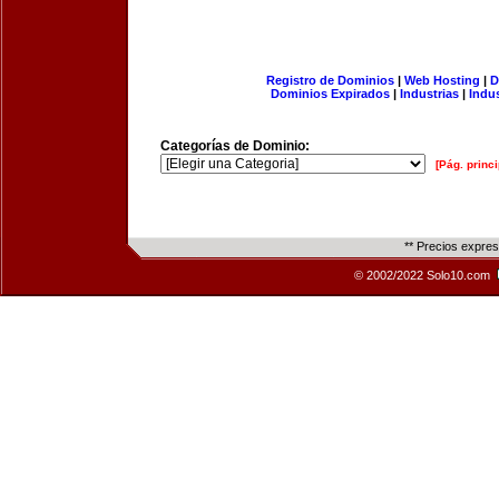
Registro de Dominios
|
Web Hosting
|
D
Dominios Expirados
|
Industrias
|
Indu
Categorías de Dominio:
[Pág. princi
** Precios expre
© 2002/2022 Solo10.com