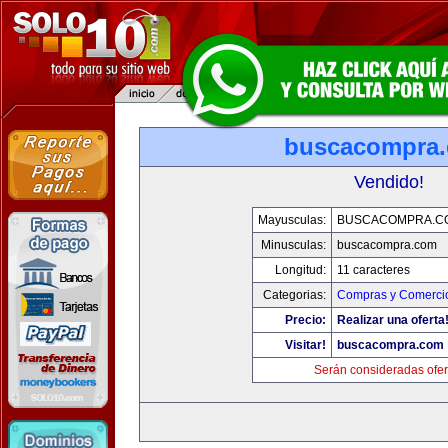
buscacompra
Vendido!
Mayusculas:
BUSCACOMPRA.C
Minusculas:
buscacompra.com
Longitud:
11 caracteres
Categorias:
Compras y Comercio
Precio:
Realizar una oferta
Visitar!
buscacompra.com
Serán consideradas ofer