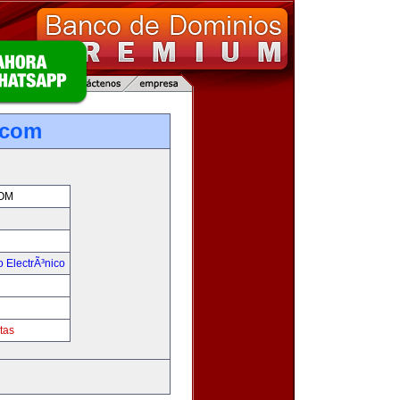
.com
OM
 ElectrÃ³nico
!
tas