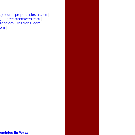
aje.com
|
propiedadesla.com
|
guiadecomprasweb.com
|
egociomultinacional.com
|
com
|
ominios En Venta