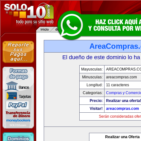
AreaCompras
El dueño de este dominio lo ha
Mayusculas:
AREACOMPRAS.C
Minusculas:
areacompras.com
Longitud:
11 caracteres
Categorias:
Compras y Comercio
Precio:
Realizar una oferta
Visitar!
areacompras.com
Serán consideradas ofer
Realizar una Oferta