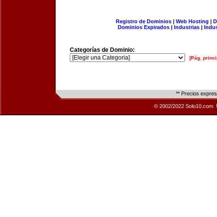
Registro de Dominios
|
Web Hosting
|
D
Dominios Expirados
|
Industrias
|
Indu
Categorías de Dominio:
[Pág. princi
** Precios expre
© 2002/2022 Solo10.com