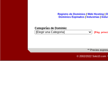
Registro de Dominios
|
Web Hosting
|
D
Dominios Expirados
|
Industrias
|
Indu
Categorías de Dominio:
[Pág. princi
** Precios expre
© 2002/2022 Solo10.com