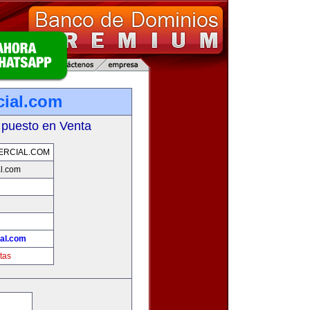
ial.com
 puesto en Venta
ERCIAL.COM
l.com
!
al.com
tas