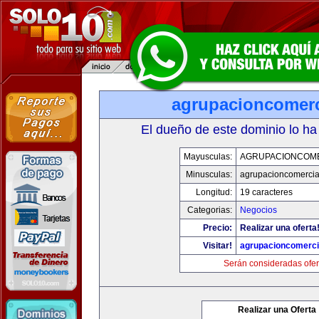
agrupacioncomerc
El dueño de este dominio lo ha
Mayusculas:
AGRUPACIONCOM
Minusculas:
agrupacioncomercia
Longitud:
19 caracteres
Categorias:
Negocios
Precio:
Realizar una oferta
Visitar!
agrupacioncomerci
Serán consideradas ofer
Realizar una Oferta