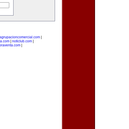
agrupacioncomercial.com
|
ta.com
|
noticlub.com
|
raventa.com
|